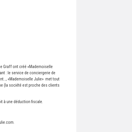
rie Graff ont créé «Mademoiselle
t : le service de conciergerie de
fant…, «Mademoiselle Julie» met tout
e (la société est proche des clients
t à une déduction fiscale.
ulie.com.