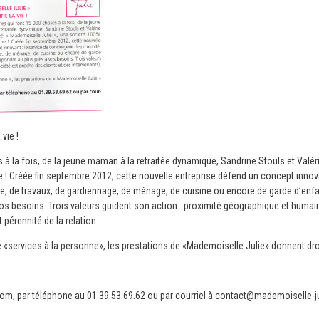
vie !
à la fois, de la jeune maman à la retraitée dynamique, Sandrine Stouls et Valé
ne
!
Créée fin septembre 2012, cette nouvelle entreprise défend un concept innovan
lage, de travaux, de gardiennage, de ménage, de cuisine ou encore de garde d’en
s besoins. Trois valeurs guident son action : proximité géographique et humain
 pérennité de la relation.
e «services à la personne», les prestations de «Mademoiselle Julie» donnent droi
com
, par téléphone au 01.39.53.69.62 ou par courriel à contact@mademoiselle-j